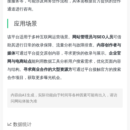
接服务等，可能涉及商务合作流程，具体需根据官方提供的合作
通道进行咨询。
应用场景
该平台适用于多种互联网运营场景。
网站管理员与SEO人员
可借
助其进行日常的收录保障、流量分析与故障排查。
内容创作者与
媒体
可通过平台提交原创内容，寻求更快的收录与展示。
企业官
网与电商站点
能利用数据工具分析用户搜索需求，优化页面内容
与结构。
寻求商业合作的大型资源方
可通过平台接触官方的搜索
合作项目，获取更多曝光机会。
内容由AI生成，实际功能由于时间等各种因素可能有出入，请访
问网站体验为准
数据统计