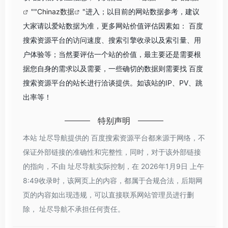
""
Chinaz数据
"进入；以目前的网站数据参考，建议
大家请以爱站数据为准，更多网站价值评估因素如： 百度
搜索资源平台的访问速度、搜索引擎收录以及索引量、用
户体验等；当然要评估一个站的价值，最主要还是需要根
据您自身的需求以及需要，一些确切的数据则需要找 百度
搜索资源平台的站长进行洽谈提供。如该站的IP、PV、跳
出率等！
特别声明
本站 址尽导航提供的 百度搜索资源平台都来源于网络，不
保证外部链接的准确性和完整性，同时，对于该外部链接
的指向，不由 址尽导航实际控制，在 2026年1月9日 上午
8:49收录时，该网页上的内容，都属于合规合法，后期网
页的内容如出现违规，可以直接联系网站管理员进行删
除， 址尽导航不承担任何责任。