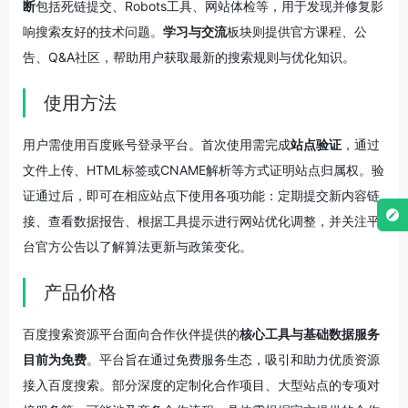
断
包括死链提交、Robots工具、网站体检等，用于发现并修复影
响搜索友好的技术问题。
学习与交流
板块则提供官方课程、公
告、Q&A社区，帮助用户获取最新的搜索规则与优化知识。
使用方法
用户需使用百度账号登录平台。首次使用需完成
站点验证
，通过
文件上传、HTML标签或CNAME解析等方式证明站点归属权。验
证通过后，即可在相应站点下使用各项功能：定期提交新内容链
接、查看数据报告、根据工具提示进行网站优化调整，并关注平
台官方公告以了解算法更新与政策变化。
产品价格
百度搜索资源平台面向合作伙伴提供的
核心工具与基础数据服务
目前为免费
。平台旨在通过免费服务生态，吸引和助力优质资源
接入百度搜索。部分深度的定制化合作项目、大型站点的专项对