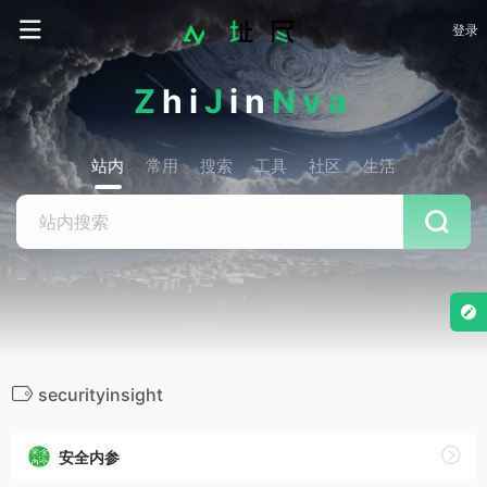
登录
Z
hi
J
in
Nva
站内
常用
搜索
工具
社区
生活
securityinsight
安全内参