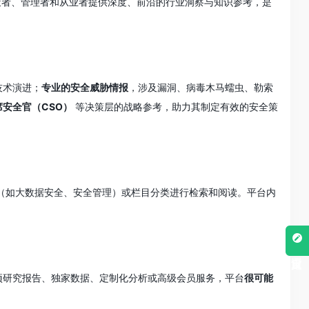
策者、管理者和从业者提供深度、前沿的行业洞察与知识参考，是
技术演进；
专业的安全威胁情报
，涉及漏洞、病毒木马蠕虫、勒索
席安全官（CSO）
等决策层的战略参考，助力其制定有效的安全策
（如大数据安全、安全管理）或栏目分类进行检索和阅读。平台内
项研究报告、独家数据、定制化分析或高级会员服务，平台
很可能