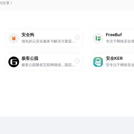
与分享！
安全狗
FreeBuf
领先的云安全服务与解决方案提供商
专注于网络安全
极客公园
安全KER
极客公园聚焦互联网领域，跟踪新鲜的科技新闻动态，关注极具创新精神的科技产品。