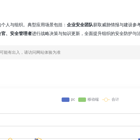
的个人与组织。典型应用场景包括：
企业安全团队
获取威胁情报与建设参
全官、安全管理者
进行战略决策与知识更新，全面提升组织的安全防护与
素可能有出入，请访问网站体验为准