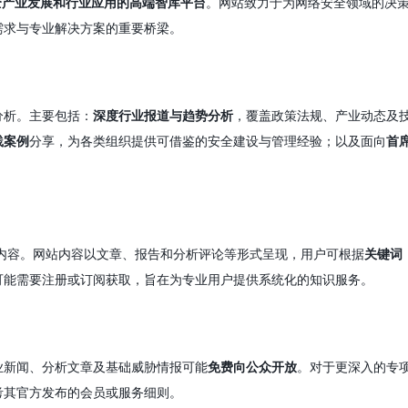
全产业发展和行业应用的高端智库平台
。网站致力于为网络安全领域的决
需求与专业解决方案的重要桥梁。
分析。主要包括：
深度行业报道与趋势分析
，覆盖政策法规、产业动态及
践案例
分享，为各类组织提供可借鉴的安全建设与管理经验；以及面向
首
）浏览内容。网站内容以文章、报告和分析评论等形式呈现，用户可根据
关键词
可能需要注册或订阅获取，旨在为专业用户提供系统化的知识服务。
业新闻、分析文章及基础威胁情报可能
免费向公众开放
。对于更深入的专
考其官方发布的会员或服务细则。