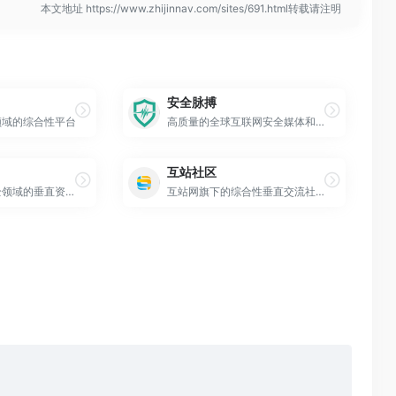
本文地址 https://www.zhijinnav.com/sites/691.html转载请注明
安全脉搏
领域的综合性平台
高质量的全球互联网安全媒体和技术平台
互站社区
安专注于网络安全领域的垂直资讯与知识服务平台
互站网旗下的综合性垂直交流社区论坛